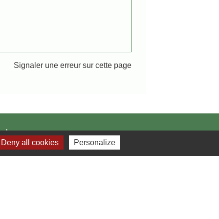
Signaler une erreur sur cette page
Liens
Deny all cookies
Personalize
NR
IRTOM
 département