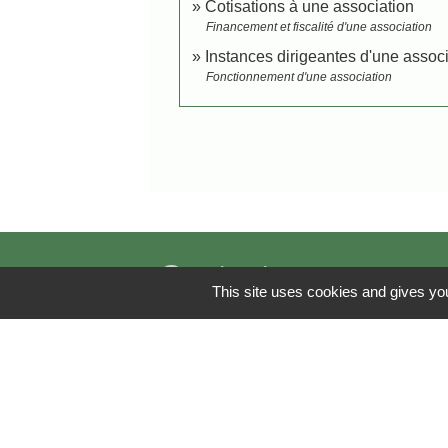
Cotisations à une association
Financement et fiscalité d'une association
Instances dirigeantes d'une assoc
Fonctionnement d'une association
Contacts
This site uses cookies and gives you
Commune de Dannemois
1, rue de la Messe
91490 Dannemois - FRANCE
+33 1 64 98 41 23
Contact par formulaire