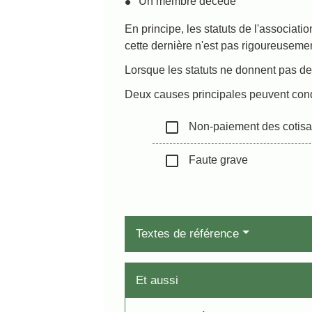
Un membre décède
En principe, les statuts de l'associati
cette dernière n'est pas rigoureusemen
Lorsque les statuts ne donnent pas de p
Deux causes principales peuvent cond
check_box_outline_blank
Non-paiement des cotisa
check_box_outline_blank
Faute grave
Textes de référence
Et aussi