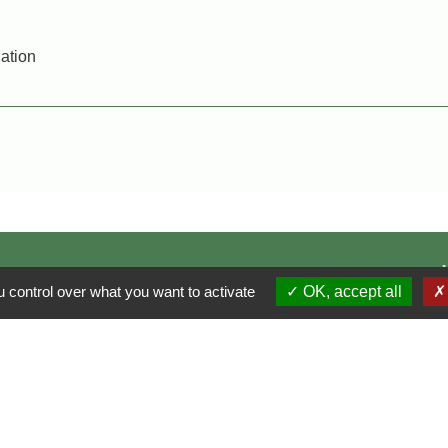
iation
 control over what you want to activate
OK, accept all
P
S
Le