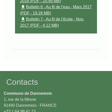
2016 (PDF - 20.95 MB)
file_download
Bulletin 6 - Au fil de l'eau - Mars 2017
(PDF - 19.28 MB)
file_download
Bulletin 7 - Au fil de l'école - Nov.
2017 (PDF - 4.12 MB)
Contacts
Commune de Dannemois
1, rue de la Messe
91490 Dannemois - FRANCE
+33 1 64 98 41 23