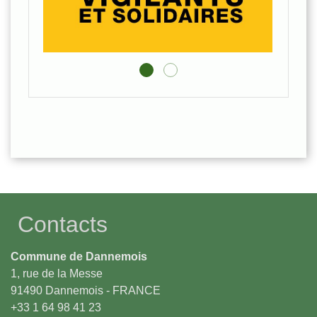
Contacts
Commune de Dannemois
1, rue de la Messe
91490 Dannemois - FRANCE
+33 1 64 98 41 23