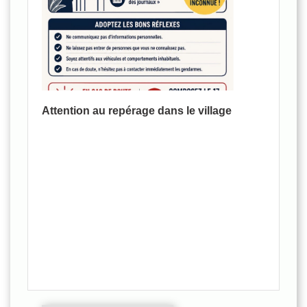
Attention au repérage dans le village
Pass
Voir tout